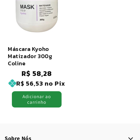
:
Máscara Kyoho
Matizador 300g
Coline
R$ 58,28
Preço
normal
R$ 56,53
no Pix
Adicionar ao
carrinho
Sobre Nós