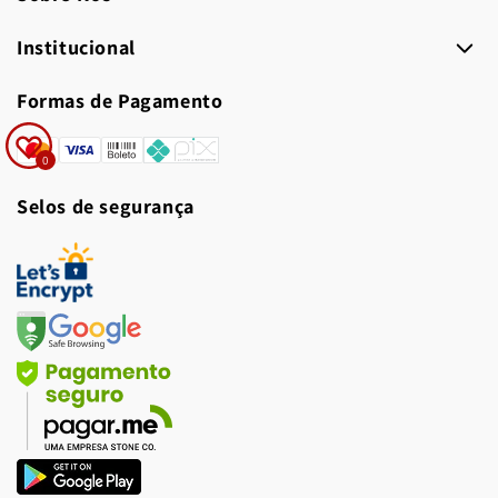
Institucional
Formas de Pagamento
Formas
0
de
Selos de segurança
pagamento