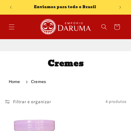
Pular
para o
Enviamos para todo o Brasil
conteúdo
Carrinho
C
Cremes
o
l
Home
Cremes
e
Filtrar e organizar
ç
4 produtos
ã
o