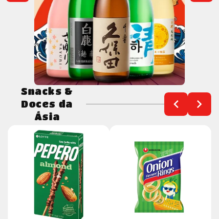
Snacks &
Doces da
Ásia