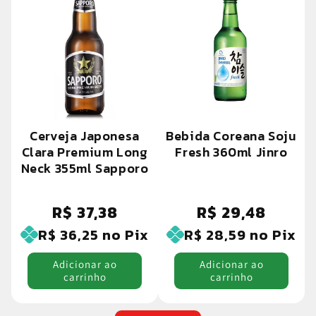
Cerveja Japonesa
Bebida Coreana Soju
Clara Premium Long
Fresh 360ml Jinro
Neck 355ml Sapporo
R$ 37,38
R$ 29,48
Preço
Preço
normal
normal
R$ 36,25
no Pix
R$ 28,59
no Pix
Adicionar ao
Adicionar ao
carrinho
carrinho