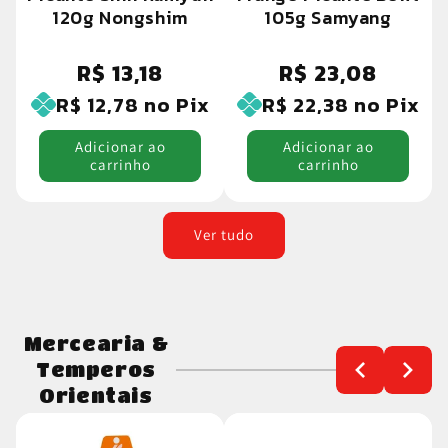
120g Nongshim
105g Samyang
R$ 13,18
R$ 23,08
Preço
Preço
normal
normal
R$ 12,78
no Pix
R$ 22,38
no Pix
Adicionar ao
Adicionar ao
carrinho
carrinho
Ver tudo
Mercearia &
Temperos
Orientais