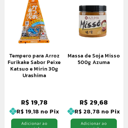
Tempero para Arroz
Massa de Soja Misso
Furikake Sabor Peixe
500g Azuma
Katsuo e Mirin 30g
Urashima
R$ 19,78
R$ 29,68
Preço
Preço
normal
normal
R$ 19,18
no Pix
R$ 28,78
no Pix
Adicionar ao
Adicionar ao