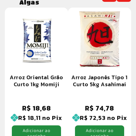
Algas
Arroz Oriental Grão
Arroz Japonês Tipo 1
Curto 1kg Momiji
Curto 5kg Asahimai
R$ 18,68
R$ 74,78
Preço
Preço
normal
normal
R$ 18,11
no Pix
R$ 72,53
no Pix
Adicionar ao
Adicionar ao
carrinho
carrinho