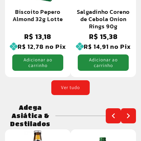
Biscoito Pepero
Salgadinho Coreno
Almond 32g Lotte
de Cebola Onion
Rings 90g
R$ 13,18
R$ 15,38
Preço
Preço
normal
normal
R$ 12,78
no Pix
R$ 14,91
no Pix
Adicionar ao
Adicionar ao
carrinho
carrinho
Ver tudo
Adega
Asiática &
Destilados