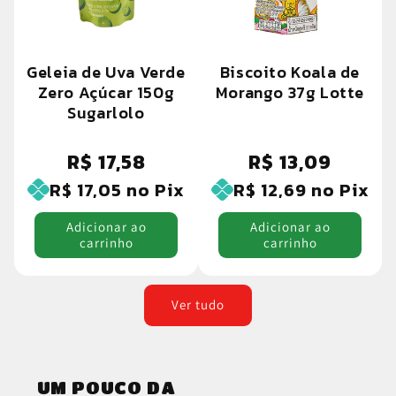
Geleia de Uva Verde
Biscoito Koala de
Zero Açúcar 150g
Morango 37g Lotte
Sugarlolo
R$ 17,58
R$ 13,09
Preço
Preço
normal
normal
R$ 17,05
no Pix
R$ 12,69
no Pix
Adicionar ao
Adicionar ao
carrinho
carrinho
Ver tudo
UM POUCO DA