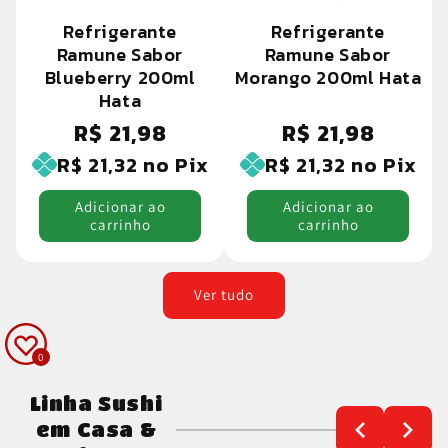
Refrigerante
Refrigerante
Ramune Sabor
Ramune Sabor
Blueberry 200ml
Morango 200ml Hata
Hata
R$ 21,98
R$ 21,98
Preço
Preço
normal
normal
R$ 21,32
no Pix
R$ 21,32
no Pix
Adicionar ao
Adicionar ao
carrinho
carrinho
Ver tudo
0
Linha Sushi
em Casa &