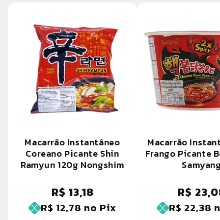
Macarrão Instantâneo
Macarrão Instan
Coreano Picante Shin
Frango Picante 
Ramyun 120g Nongshim
Samyan
R$ 13,18
R$ 23,0
Preço
Preço
normal
normal
R$ 12,78
no Pix
R$ 22,38
n