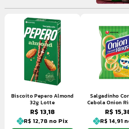
Biscoito Pepero Almond
Salgadinho Co
32g Lotte
Cebola Onion R
R$ 13,18
R$ 15,3
Preço
Preço
normal
normal
R$ 12,78
no Pix
R$ 14,91
n