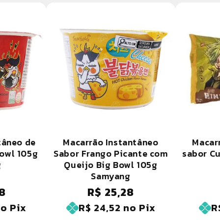
tâneo de
Macarrão Instantâneo
Macar
Bowl 105g
Sabor Frango Picante com
sabor Cu
g
Queijo Big Bowl 105g
Samyang
8
R$ 25,28
Preço
normal
o Pix
R$ 24,52
no Pix
R