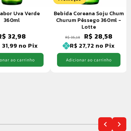
Sabor Uva Verde
Bebida Coreana Soju Chum
360ml
Churum Pêssego 360ml -
Lotte
R$ 32,98
R$ 28,58
Preço
Preço
Preço
R$ 35,18
normal
normal
promocional
 31,99
no Pix
R$ 27,72
no Pix
onar ao carrinho
Adicionar ao carrinho