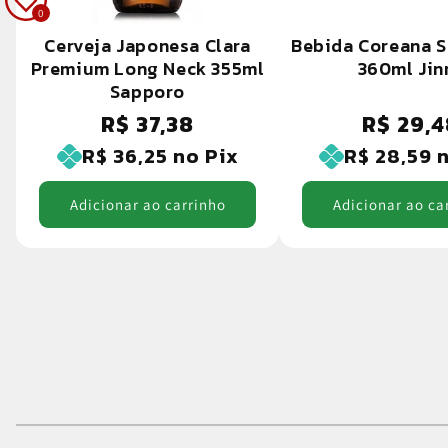
0
Cerveja Japonesa Clara
Bebida Coreana S
Premium Long Neck 355ml
360ml Jin
Sapporo
R$ 37,38
R$ 29,4
Preço
Preço
normal
normal
R$ 36,25
no Pix
R$ 28,59
n
Adicionar ao carrinho
Adicionar ao ca