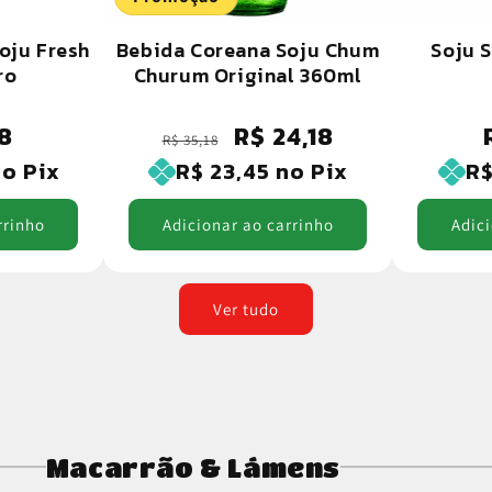
oju Fresh
Bebida Coreana Soju Chum
Soju 
ro
Churum Original 360ml
8
R$ 24,18
Preço
Preço
R$ 35,18
normal
promocional
o Pix
R$ 23,45
no Pix
R$
rrinho
Adicionar ao carrinho
Adici
Ver tudo
Macarrão & Lámens