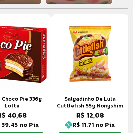
r Choco Pie 336g
Salgadinho De Lula
Lotte
Cuttlefish 55g Nongshim
R$ 40,68
R$ 12,08
reço
Preço
ormal
normal
 39,45
no Pix
R$ 11,71
no Pix