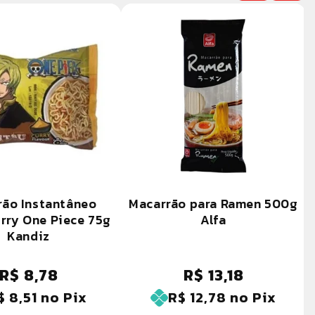
rão Instantâneo
Macarrão para Ramen 500g
rry One Piece 75g
Alfa
Kandiz
R$ 8,78
R$ 13,18
Preço
Preço
normal
normal
$ 8,51
no Pix
R$ 12,78
no Pix