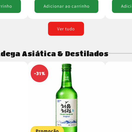
rrinho
Adicionar ao carrinho
Adici
Ver tudo
dega Asiática & Destilados
-31%
Promoção