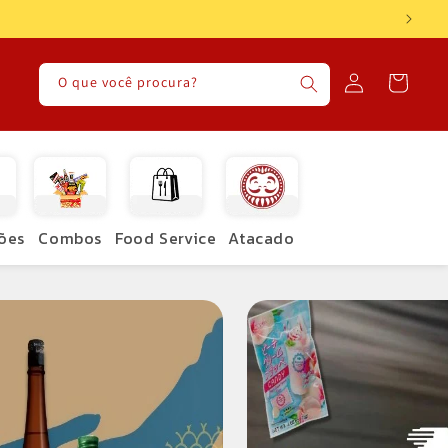
Fazer
Carrinho
O que você procura?
login
ões
Combos
Food Service
Atacado