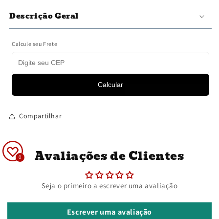
quantidade
quantidade
Descrição Geral
de
de
Sake
Sake
Takashimizu
Takashimizu
Calcule seu Frete
Honjozo
Honjozo
Seisen
Seisen
Karakuchi
Karakuchi
720ml
720ml
Calcular
Compartilhar
Avaliações de Clientes
0
Seja o primeiro a escrever uma avaliação
Escrever uma avaliação