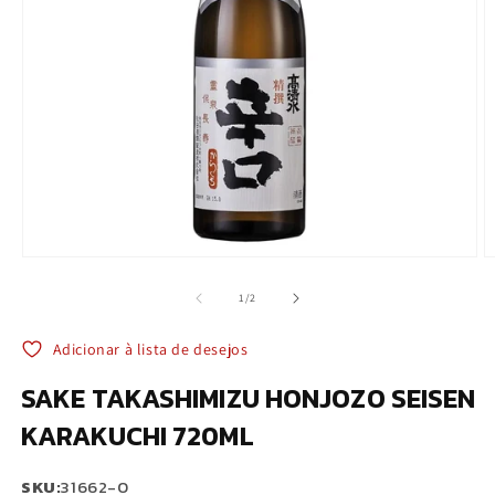
Abrir
A
mídia
m
1
2
de
1
/
2
na
n
janela
j
modal
m
Adicionar à lista de desejos
SAKE TAKASHIMIZU HONJOZO SEISEN
KARAKUCHI 720ML
SKU:
31662-0