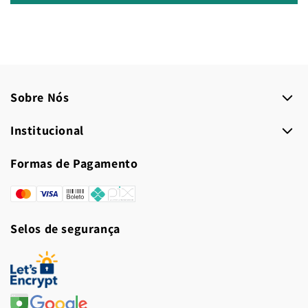
Sobre Nós
Institucional
Formas de Pagamento
Formas
de
Selos de segurança
pagamento