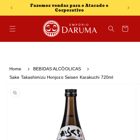
Pular
Fazemos vendas para o Atacado e
para o
Corporativo
conteúdo
Carrinho
Home
BEBIDAS ALCÓOLICAS
Sake Takashimizu Honjozo Seisen Karakuchi 720ml
Pular para
as
informações
do produto