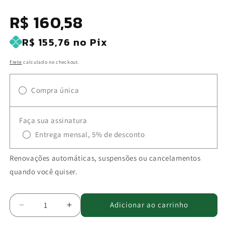
SKU:
Preço
R$ 160,58
normal
R$ 155,76
no Pix
Frete
calculado no checkout.
Compra única
Faça sua assinatura
Entrega mensal, 5% de desconto
Renovações automáticas, suspensões ou cancelamentos
quando você quiser.
Adicionar ao carrinho
Diminuir
Aumentar
a
a